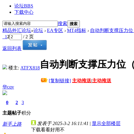
论坛
BBS
下载中心
搜索
搜索
精品外汇论坛
»
论坛
›
EA专区
›
MT4指标
›
自动判断支撑压力位
1
2
/ 2 页
返回列表
自动判断支撑压力位
楼主:
ATFX818
[复制链接]
主动推送
|
主动推送
华cqv
0
2
3
主题
帖子
积分
发表于 2025-3-2 16:11:41
|
显示全部楼层
新手上路
下载看看好用不