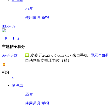
回复
使用道具
举报
dd56789
0
1
2
主题
帖子
积分
发表于 2025-6-4 00:37:57
来自手机
|
显示全部
新手上路
自动判断支撑压力位（精）
积分
2
发消息
回复
使用道具
举报