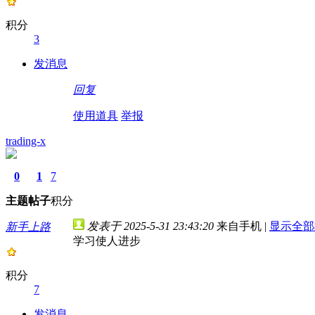
积分
3
发消息
回复
使用道具
举报
trading-x
0
1
7
主题
帖子
积分
发表于 2025-5-31 23:43:20
来自手机
|
显示全部
新手上路
学习使人进步
积分
7
发消息