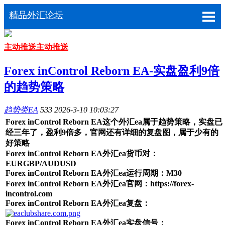
精品外汇论坛
主动推送
主动推送
Forex inControl Reborn EA-实盘盈利9倍
的趋势策略
趋势类EA
533
2026-3-10 10:03:27
Forex inControl Reborn EA
这个外汇
ea
属于趋势策略，实盘已
经三年了，盈利
9
倍多，官网还有详细的复盘图，属于少有的
好策略
Forex inControl Reborn EA
外汇
ea
货币对：
EURGBP/AUDUSD
Forex inControl Reborn EA
外汇
ea
运行周期：
M30
Forex inControl Reborn EA
外汇
ea
官网：
https://forex-
incontrol.com
Forex inControl Reborn EA
外汇
ea
复盘：
Forex inControl Reborn EA
外汇
ea
实盘信号：