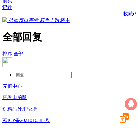
购买
记录
收藏
0
倚南窗以寄傲
新手上路
楼主
全部回复
排序
全部
充值中心
查看电脑版
© 精品外汇论坛
苏ICP备2021016385号