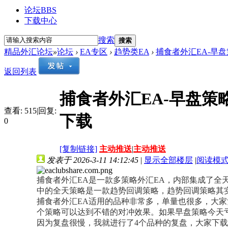
论坛
BBS
下载中心
搜索
搜索
精品外汇论坛
»
论坛
›
EA专区
›
趋势类EA
›
捕食者外汇EA-早盘
返回列表
捕食者外汇EA-早盘
查看:
515
|
回复:
下载
0
[复制链接]
主动推送
|
主动推送
发表于 2026-3-11 14:12:45
|
显示全部楼层
|
阅读模
捕食者外汇EA是一款多策略外汇EA，内部集成了
中的全天策略是一款趋势回调策略，趋势回调策略其
捕食者外汇EA适用的品种非常多，单量也很多，大
个策略可以达到不错的对冲效果。如果早盘策略今天
因为复盘很慢，我就进行了4个品种的复盘，大家下载