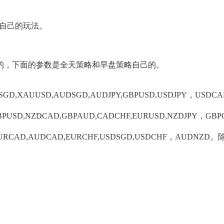
自己的玩法。
的，下面的参数是全天策略和早盘策略自己的。
USDSGD,XAUUSD,AUDSGD,AUDJPY,GBPUSD,USDJPY，
GBPUSD,NZDCAD,GBPAUD,CADCHF,EURUSD,NZDJPY，
D,EURCAD,AUDCAD,EURCHF,USDSGD,USDCHF，AU