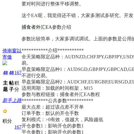
要对时间进行整体平移调整。
这个EA呢，我觉得还不错，大家多测试多研究。开发
捕食者外汇EA
参数介绍
参数比较简单，大家多调试调试。上面的参数是公用
***********介绍***********
倚南窗以
全天策略限定品种：
AUDNZD,CHFJPY,GBPJPY,
寄傲
易。
早盘策略限定品种1：
AUDSGD,GBPJPY,GBPCAD,
48
48
167
不进行交易。
早盘策略限定品种2：
AUDCHF,EURGBP,EURSG
主
帖
积
适用周期：
加载的时间框架，M15
题
子
分
参数与教程链接：
捕食者外汇EA教程
新手上路
***********公共参数***********
最大点差：
超过该点差不开单
订单手数：
默认的开仓手数
复利模式：
>0有效，值越大，风险越低
积分
开仓参数1：
影响开仓的参数1
167
平仓参数1：
影响开仓的参数1