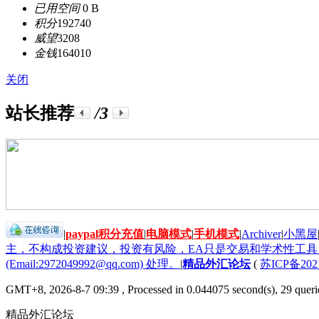
已用空间
0 B
积分
192740
威望
3208
金钱
164010
关闭
站长推荐
/3
|
paypal积分充值
|
电脑模式
|
手机模式
|
Archiver
|
小黑屋
主，不构成投资建议，投资有风险，EA只是交易和学术性工
(Email:2972049992@qq.com) 处理。
|
精品外汇论坛
(
苏ICP备202
GMT+8, 2026-8-7 09:39
, Processed in 0.044075 second(s), 29 querie
精品外汇论坛