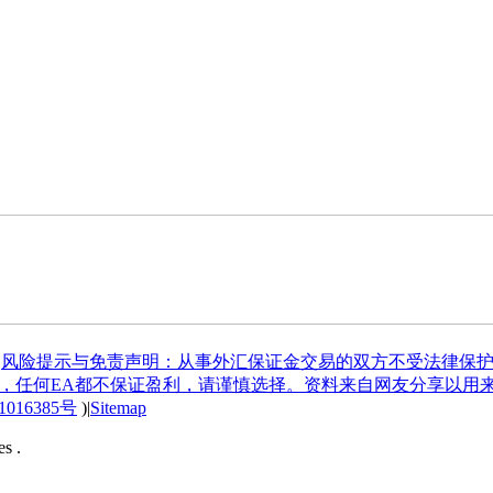
|
风险提示与免责声明：从事外汇保证金交易的双方不受法律保护
具，任何EA都不保证盈利，请谨慎选择。资料来自网友分享以用
1016385号
)
|
Sitemap
s .