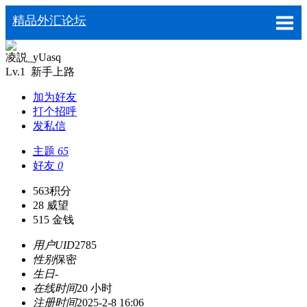
精品外汇论坛
凌説_yUasq
Lv.1 新手上路
加为好友
打个招呼
发私信
主题
65
好友
0
563
积分
28
威望
515
金钱
用户UID
2785
性别
保密
生日
-
在线时间
20 小时
注册时间
2025-2-8 16:06