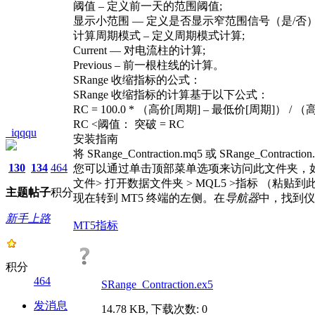
阈值 – 定义前一天的范围阈值;
显示小范围 ― 定义是否显示窄范围信号（是/否）
计算周期模式 – 定义周期模式计算;
Current ― 对电流柱的计算;
Previous – 前一根柱线的计算。
SRange 收缩指标的公式：
SRange 收缩指标的计算基于以下公式：
RC = 100.0 * （高价[周期] – 最低价[周期]） / 
RC <阈值： 突破 = RC
_iqqqu
安装指南
将 SRange_Contraction.mq5 或 SRange_Con
130
134
464
您可以通过单击顶部菜单选项来访问此文件夹，
文件> 打开数据文件夹 > MQL5 >指标 （粘贴到
主题
帖子
积分
现在转到 MT5 终端的左侧。在
导航器
中，找到仪
新手上路
MT5指标
积分
464
SRange_Contraction.ex5
发消息
14.78 KB, 下载次数: 0