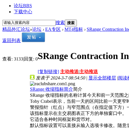
论坛
BBS
下载中心
搜索
搜索
精品外汇论坛
»
论坛
›
EA专区
›
MT4指标
›
SRange Contraction
返回列表
SRange Contraction
查看:
3133
|
回复:
0
[复制链接]
主动推送
|
主动推送
发表于 2024-3-7 08:54:50
|
显示全部楼层
|
阅读
SRange 收缩指标简介
简介
SRange 收缩指标的名称计算今天和前一天范
Toby Crabel表示，当前一天的区间比前一
警报指针（红点）与窄范围点（在指定值下方）
该指标显示在主交易图表正下方的单独窗口中。
它适合各种时间框架和货币对。
默认指标设置可以直接从输入选项卡修改。随意