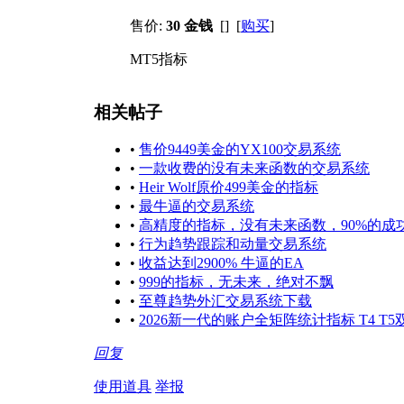
售价:
30 金钱
[] [
购买
]
MT5指标
相关帖子
•
售价9449美金的YX100交易系统
•
一款收费的没有未来函数的交易系统
•
Heir Wolf原价499美金的指标
•
最牛逼的交易系统
•
高精度的指标，没有未来函数，90%的成
•
行为趋势跟踪和动量交易系统
•
收益达到2900% 牛逼的EA
•
999的指标，无未来，绝对不飘
•
至尊趋势外汇交易系统下载
•
2026新一代的账户全矩阵统计指标 T4 T5
回复
使用道具
举报