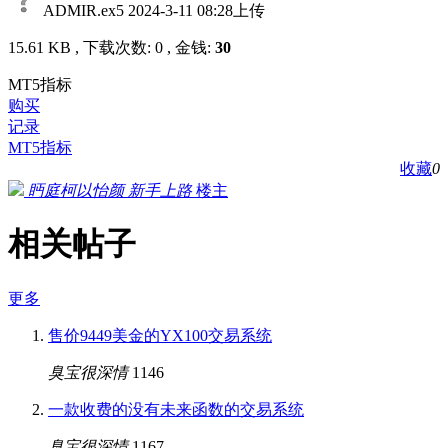
ADMIR.ex5
2024-3-11 08:28上传
15.61 KB , 下载次数: 0 , 金钱:
30
MT5指标
购买
记录
MT5指标
收藏
0
眄庭柯以怡颜
新手上路
楼主
相关帖子
更多
售价9449美金的YX100交易系统
臭宝很深情
1146
一款收费的没有未来函数的交易系统
臭宝很深情
1167