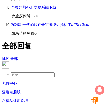
至尊趋势外汇交易系统下载
臭宝很深情
1504
2026新一代的账户全矩阵统计指标 T4 T5双版本
康乐小福星
899
全部回复
排序
全部
充值中心
查看电脑版
© 精品外汇论坛