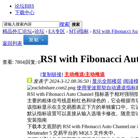
论坛
BBS
下载中心
搜索
搜索
精品外汇论坛
»
论坛
›
EA专区
›
MT4指标
›
RSI with Fibonacci Au
返回列表
RSI with Fibonacci Au
查看:
7804
|
回复:
0
[复制链接]
主动推送
|
主动推送
发表于 2024-3-12 08:36:50
|
显示全部楼层
|
阅读
使用斐波那契自动通道指标
RSI with Fibonacci Auto Channel
主要的粗体信号线是粉红色和绿色的，它会根据市
该指标显示在主交易图表正下方的单独窗口中。它
默认指标设置可以直接从输入选项卡修改。随意尝
安装指南
下载本文底部的 RSI with Fibonacci Auto Channel.r
Metatrader 5 交易平台的 MQL5 文件夹中。