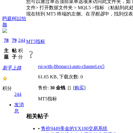
您可以通过单击顶部菜单选项来访问此文件夹，如
文件> 打开数据文件夹 > MQL5 >指标 （粘贴到此处
现在转到 MT5 终端的左侧。在
导航器
中，找到仪表
眄庭柯以怡
颜
78
79
244
MT5指标
主
帖
积
题
子
分
rsi-with-fibonacci-auto-channel.ex5
新手上路
61.65 KB, 下载次数: 0
售价:
30 金钱
[] [
购买
]
积分
244
MT5指标
发消
息
相关帖子
•
售价9449美金的YX100交易系统