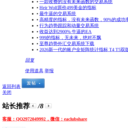
•
一款收费的没有未来函数的交易系统
•
Heir Wolf原价499美金的指标
•
最牛逼的交易系统
•
高精度的指标，没有未来函数，90%的成功
•
行为趋势跟踪和动量交易系统
•
收益达到2900% 牛逼的EA
•
999的指标，无未来，绝对不飘
•
至尊趋势外汇交易系统下载
•
2026新一代的账户全矩阵统计指标 T4 T5双
回复
使用道具
举报
返回列表
关闭
站长推荐
/8
客服：QQ2972049992，微信：eaclubshare