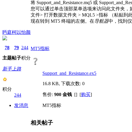
将 Support_and_Resistance.mq5 或 Support
您可以通过单击顶部菜单选项来访问此文件夹，
文件> 打开数据文件夹 > MQL5 >指标 （粘贴到
现在转到 MT5 终端的左侧。在
导航器
中，找到仪
眄庭柯以怡颜
78
79
244
MT5指标
主题
帖子
积分
新手上路
Support_and_Resistance.ex5
16.8 KB, 下载次数: 0
积分
售价:
900 金钱
[] [
购买
]
244
发消息
MT5指标
相关帖子