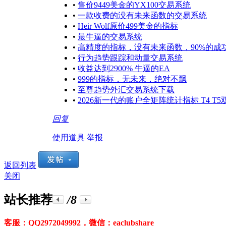
•
售价9449美金的YX100交易系统
•
一款收费的没有未来函数的交易系统
•
Heir Wolf原价499美金的指标
•
最牛逼的交易系统
•
高精度的指标，没有未来函数，90%的成
•
行为趋势跟踪和动量交易系统
•
收益达到2900% 牛逼的EA
•
999的指标，无未来，绝对不飘
•
至尊趋势外汇交易系统下载
•
2026新一代的账户全矩阵统计指标 T4 T5
回复
使用道具
举报
返回列表
关闭
站长推荐
/8
客服：QQ2972049992，微信：eaclubshare