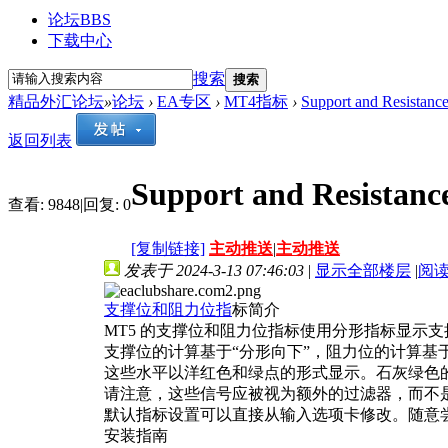
论坛
BBS
下载中心
搜索
搜索
精品外汇论坛
»
论坛
›
EA专区
›
MT4指标
›
Support and Resist
返回列表
Support and Resis
查看:
9848
|
回复:
0
[复制链接]
主动推送
|
主动推送
发表于 2024-3-13 07:46:03
|
显示全部楼层
|
阅
支撑位和阻力位指
标简介
MT5 的支撑位和阻力位指标使用分形指标显示
支撑位的计算基于“分形向下”，阻力位的计算基于 Bil
这些水平以洋红色和绿点的形式显示。石灰绿色
请注意，这些信号应被视为额外的过滤器，而不
默认指标设置可以直接从输入选项卡修改。随意
安装指南