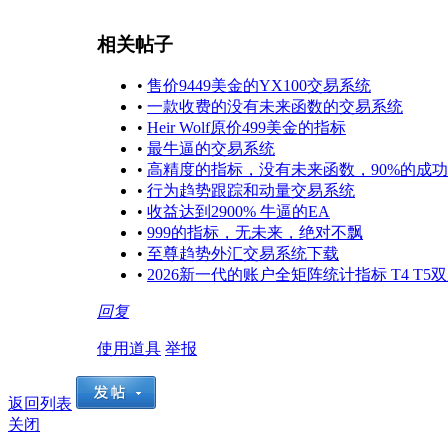
相关帖子
•
售价9449美金的YX100交易系统
•
一款收费的没有未来函数的交易系统
•
Heir Wolf原价499美金的指标
•
最牛逼的交易系统
•
高精度的指标，没有未来函数，90%的成
•
行为趋势跟踪和动量交易系统
•
收益达到2900% 牛逼的EA
•
999的指标，无未来，绝对不飘
•
至尊趋势外汇交易系统下载
•
2026新一代的账户全矩阵统计指标 T4 T5
回复
使用道具
举报
返回列表
关闭