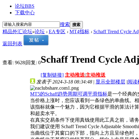
论坛
BBS
下载中心
搜索
搜索
精品外汇论坛
»
论坛
›
EA专区
›
MT4指标
›
Schaff Trend Cycle Adj
返回列表
Schaff Trend Cycle Ad
查看:
9628
|
回复:
0
[复制链接]
主动推送
|
主动推送
发表于 2024-3-18 08:34:48
|
显示全部楼层
|
阅读
MT5的Schaff趋势周期可调平滑指标
是一个经典的
当价格上涨时，您应该看到一条绿色的单曲线。
该指标就像一个魅力，因为它根据平滑的算法计
和超卖水平。
在真实交易条件下使用真钱使用此工具之前，请
我们建议使用 Schaff Trend Cycle Adju
当曲线位于其窗口的下部，指向上方且呈绿色时