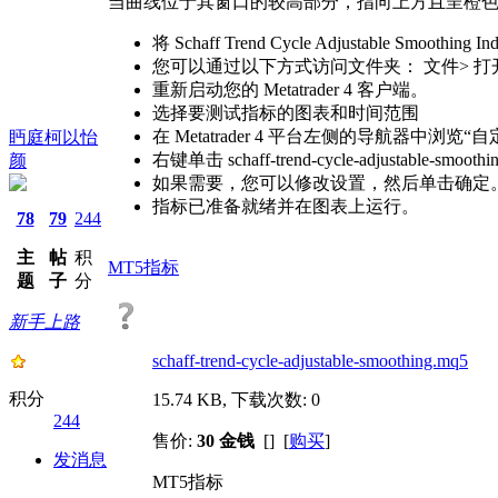
当曲线位于其窗口的较高部分，指向上方且呈橙
将 Schaff Trend Cycle Adjustable Sm
您可以通过以下方式访问文件夹： 文件> 打开
重新启动您的 Metatrader 4 客户端。
选择要测试指标的图表和时间范围
在 Metatrader 4 平台左侧的导航器中浏览“
眄庭柯以怡
右键单击 schaff-trend-cycle-adjustable-
颜
如果需要，您可以修改设置，然后单击确定
指标已准备就绪并在图表上运行。
78
79
244
主
帖
积
MT5指标
题
子
分
新手上路
schaff-trend-cycle-adjustable-smoothing.mq5
积分
15.74 KB, 下载次数: 0
244
售价:
30 金钱
[] [
购买
]
发消息
MT5指标