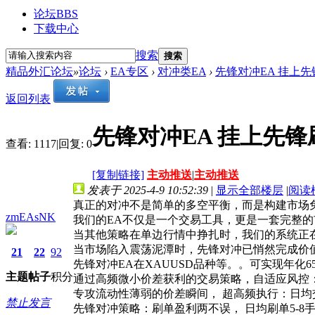
论坛
BBS
下载中心
搜索
搜索
精品外汇论坛
»
论坛
›
EA专区
›
对冲类EA
›
先锋对冲EA 挂上先
返回列表
先锋对冲EA 挂上先
查看:
1117
|
回复:
0
[复制链接]
主动推送
|
主动推送
发表于 2025-4-9 10:52:39
|
显示全部楼层
|
阅读
真正的对冲不是简单的多空平衡，而是构建市场
zmEAsNK
我们的EA不仅是一个交易工具，更是一套完整
当其他策略在单边行情中挣扎时，我们的系统正
当市场陷入震荡泥潭时，先锋对冲已悄然完成价
21
22
92
先锋对冲EA在XAUUSD品种等。。可实现年化65
主题
帖子
积分
通过高频微小价差获利的交易策略，自适应风控
专攻流动性薄弱的价差瞬间， 超高频执行：日均交易
禁止发言
先锋对冲策略：刷单盈利两不误， 日均刷单5-8