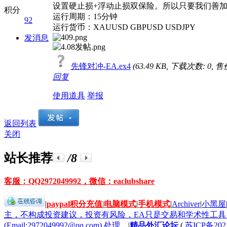
设置硬止损+浮动止损双保险。所以只要我们善
积分
运行周期：15分钟
92
运行货币：XAUUSD GBPUSD USDJPY
发消息
先锋对冲-EA.ex4
(63.49 KB, 下载次数: 0, 售
回复
使用道具
举报
返回列表
关闭
站长推荐
/8
客服：QQ2972049992，微信：eaclubshare
|
paypal积分充值
|
电脑模式
|
手机模式
|
Archiver
|
小黑屋
主，不构成投资建议，投资有风险，EA只是交易和学术性工
(Email:2972049992@qq.com) 处理。
|
精品外汇论坛
(
苏ICP备202