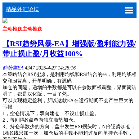
精品外汇论坛
主动推送
主动推送
【RSI趋势风暴-EA】增强版/盈利能力强/
带止损止盈/月收益100%
趋势类EA
4347
2025-4-27 14:28:16
本策略结合RSI过滤，是利用均线和RSI结合的ea，利用均线相
交和rsi背离，开单明确，有源码
加仓的间隔，递增的手数都是可以在参数面板调整，界面简洁
明了，都是汉化版，一目了然。
可以实现稳定盈利，所以这款EA在运行期间不会产生巨大的
亏损。
1，空仓情况下，双向建仓，不设止损止盈。
2，每间隔N点单向独立顺势加仓。
3、持仓单数少的方向，盘中发生RSI拐头时，N倍逆势加仓，
1根K线只加一次，加仓后的手数不能超过反向单持仓手数，