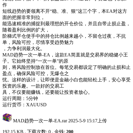
作
短线趋势的要领离不开“稳、准、狠”这三个字，本EA对这方
面的把握非常到位，
能迅速精准的捕捉到最理想的开仓价位，并且自带止损止盈，
随着盈利比例的扩大，
阶梯式平仓使手中的持仓比例越来越小，不留仓过夜，不抗
单，风险可控，尽情享受趋势魅力
，力争利润最大化。
MAD趋势一次一单-EA，这款EA简直就是交易界的稳健小王
子。它始终坚持“一次一单”的原
则，将风险控制放在首位。每笔交易都设定了明确的止损和止
盈点，确保风险可控，无爆仓之
忧。这样的设计，让即便是金融小白也能轻松上手，安心享受
投资的乐趣。一款好的交易工
具，不仅要能赚钱，还要能让投资者放心。
运行周期：5分钟
运行货币：XAUUSD
MAD趋势一次一单-EA.rar
2025-5-9 15:17上传
192.15 KB , 下载次数: 0 , 金钱:
200