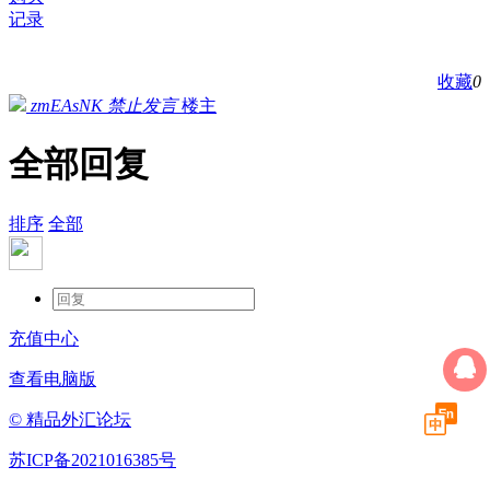
记录
收藏
0
zmEAsNK
禁止发言
楼主
全部回复
排序
全部
充值中心
查看电脑版
© 精品外汇论坛
苏ICP备2021016385号