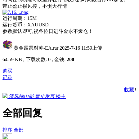
带止盈止损风控，不惧大行情
运行周期：15M
运行货币：XAUUSD
参数默认即可,祝各位日进斗金永不爆仓！
黄金霹雳对冲-EA.rar
2025-7-16 11:59上传
64.59 KB , 下载次数: 0 , 金钱:
200
购买
记录
收藏
1
清风拂山岗
禁止发言
楼主
全部回复
排序
全部