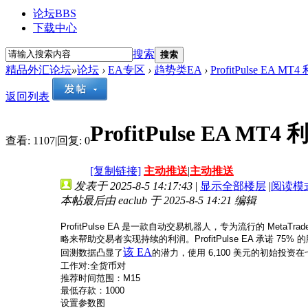
论坛
BBS
下载中心
搜索
搜索
精品外汇论坛
»
论坛
›
EA专区
›
趋势类EA
›
ProfitPulse EA M
返回列表
ProfitPulse EA MT
查看:
1107
|
回复:
0
[复制链接]
主动推送
|
主动推送
发表于 2025-8-5 14:17:43
|
显示全部楼层
|
阅读模
本帖最后由 eaclub 于 2025-8-5 14:21 编辑
ProfitPulse EA 是一款自动交易机器人，专为流行的 M
略来帮助交易者实现持续的利润。ProfitPulse EA 承诺 
该 EA
回测数据凸显了
的潜力，使用 6,100 美元的初始投资在
工作对:全货币对
推荐时间范围：M15
最低存款：1000
设置参数图