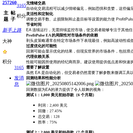
257
260
无情绪交易
3165
自动化交易流程可以减少情绪偏见，例如恐惧和贪婪，这些偏
主
帖
灵活性和定制化
积分
题
子
调整交易手数、止损限制和止盈目标等设置的能力使 ProfitPul
节省时间
新手上路
EA 连续运行，无需持续监控市场，使交易者能够专注于其他
ProfitPulse EA 的局限性
对市场条件的依赖
剥头皮策略通常在特定市场条件下表现最佳，例如高波动性或
大神
过度优化的可能性
回测可能会显示优化的结果，但现实世界的市场条件，包括滑
代理依赖关系
积分
性能可能因所使用的经纪商而异。建议使用提供低点差和快速
3165
需要了解设置
虽然 EA 是自动化的，但交易者仍然需要了解参数来微调工
发消
回测结果和性能分析
息
回测数据为EA的潜力提供了令人鼓舞的视角：
测试 1：1,000 美元初始存款（6 个月期）
利润：2,400 美元
回撤：27.45%
总交易：128
胜率：75%
测试 2：2,000 美元初始存款（7 个月期）