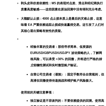
剥头皮和价差依赖性：M5 的表现对点差、滑点和经纪商执行
质量高度敏感——这些因素在原油回测中没有得到充分考虑。
大额默认止损：4000 点止损本质上是最后的灾难止损，这意
味着 EA 严重依赖追踪止损或快速赢得交易。这引发了人们对
其核心退出策略有效性的质疑。
经验丰富的交易者：那些寻求简单、低资源的
EURUSD/GBPUSD/USDJPY 波动策略的人，了解网
格风险，可以承受 >30% 的回撤，并将进行严格的
独
立
前瞻性测试和实时微型账户验证。
自营公司交易者（谨慎）：固定手数符合自营规则，但
高潜在回撤使得传递挑战和维护账户风险极大。
使用前的关键注意事项：
独立验证是不容谈判的：不要依赖提供的回测。使用高