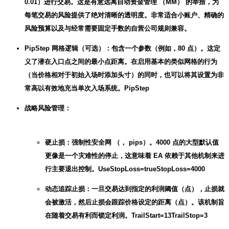
0.01）进行交易。这是有意远离自动资金管理 （MM） 的举措，为
每笔交易的风险提供了绝对清晰的透明度。非常适合小账户、精确的
风险预算以及与经常需要固定手数的自营公司规则兼容。
PipStep 网格逻辑（可选）：包含一个参数（例如，80 点）。这定
义了潜在入口点之间的最小点距离。在启用基本的类似网格的行为
（当价格相对于初始入场时添加头寸）的同时，也可以将其设置为非
常高以有效地充当单次入场系统。PipStep
战略风险管理：
硬止损：强制性安全网 （， pips）。4000 点的大型默认值
更像是一个灾难性的停止，这意味着 EA 依赖于其他机制来进
行主要退出控制。UseStopLoss=trueStopLoss=4000
动态追踪止损：一旦交易达到指定的利润阈值（点），止损就
会被激活，然后止损会跟踪价格设定的距离（点）。该机制旨
在随着交易有利而锁定利润。TrailStart=13TrailStop=3