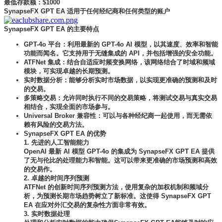
最低存款额：$1000
SynapseFX GPT EA 适用于任何经纪商和任何类型的账户
SynapseFX GPT EA 的主要特点
GPT-4o 平台：利用最新的 GPT-4o AI 模型，以其速度、效率和智能
功能而闻名。它支持用于无缝集成的 API，并包括增强的安全功能。
ATFNet 集成：结合自适应时频变换网络，该网络结合了时域和频域
模块，可实现卓越的长期预测。
实时数据分析：能够分析实时市场数据，以实现更准确的预测和及时
的交易。
多策略交易：允许同时执行不同的交易策略，将测试交易与真实交易
相结合，实现全面的市场参与。
Universal Broker 兼容性：可以与各种经纪商一起使用，而无需依
赖有风险的交易方法。
SynapseFX GPT EA 的优势
1. 先进的人工智能能力
OpenAI 最新 AI 模型 GPT-4o 的集成为 SynapseFX GPT EA 提供
了无与伦比的处理能力和智能。这可以带来更准确的市场预测和高效
的交易作。
2. 卓越的时间序列预测
ATFNet 的创新时间序列预测方法，使用复杂的加权机制和频域分
析，为预测长期市场趋势树立了新标准。这使得 SynapseFX GPT
EA 在应对外汇交易的复杂性方面非常有效。
3. 实时数据处理