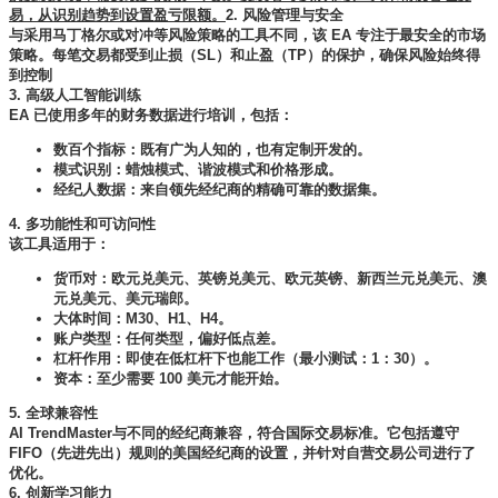
易，从识别趋势到设置盈亏限额。
2. 风险管理与安全
与采用马丁格尔或对冲等风险策略的工具不同，该 EA 专注于最安全的市场
策略。每笔交易都受到止损（SL）和止盈（TP）的保护，确保风险始终得
到控制
3. 高级人工智能训练
EA 已使用多年的财务数据进行培训，包括：
数百个指标：既有广为人知的，也有定制开发的。
模式识别：蜡烛模式、谐波模式和价格形成。
经纪人数据：来自领先经纪商的精确可靠的数据集。
4. 多功能性和可访问性
该工具适用于：
货币对：欧元兑美元、英镑兑美元、欧元英镑、新西兰元兑美元、澳
元兑美元、美元瑞郎。
大体时间：M30、H1、H4。
账户类型：任何类型，偏好低点差。
杠杆作用：即使在低杠杆下也能工作（最小测试：1：30）。
资本：至少需要 100 美元才能开始。
5. 全球兼容性
AI TrendMaster与不同的经纪商兼容，符合国际交易标准。它包括遵守
FIFO（先进先出）规则的美国经纪商的设置，并针对自营交易公司进行了
优化。
6. 创新学习能力