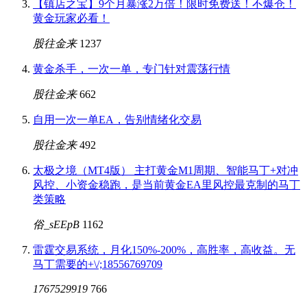
【镇店之宝】9个月暴涨2万倍！限时免费送！不爆仓！
黄金玩家必看！
股往金来
1237
黄金杀手，一次一单，专门针对震荡行情
股往金来
662
自用一次一单EA，告别情绪化交易
股往金来
492
太极之境（MT4版） 主打黄金M1周期、智能马丁+对冲
风控、小资金稳跑，是当前黄金EA里风控最克制的马丁
类策略
俗_sEEpB
1162
雷霆交易系统，月化150%-200%，高胜率，高收益。无
马丁需要的+\/;18556769709
1767529919
766