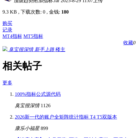
顶级趋势附加指标.rar
2025-8-29 11:07上传
9.3 KB , 下载次数: 0 , 金钱:
180
购买
记录
MT4指标
MT5指标
收藏
0
臭宝很深情
新手上路
楼主
相关帖子
更多
100%指标公式源代码
臭宝很深情
1126
2026新一代的账户全矩阵统计指标 T4 T5双版本
康乐小福星
899