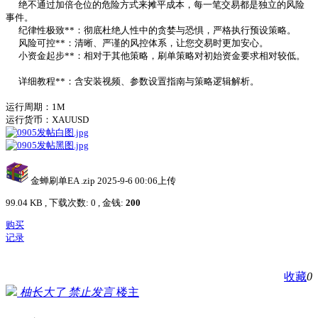
绝不通过加倍仓位的危险方式来摊平成本，每一笔交易都是独立的风险
事件。
纪律性极致**：彻底杜绝人性中的贪婪与恐惧，严格执行预设策略。
风险可控**：清晰、严谨的风控体系，让您交易时更加安心。
小资金起步**：相对于其他策略，刷单策略对初始资金要求相对较低。
详细教程**：含安装视频、参数设置指南与策略逻辑解析。
运行周期：1M
运行货币：XAUUSD
金蝉刷单EA .zip
2025-9-6 00:06上传
99.04 KB , 下载次数: 0 , 金钱:
200
购买
记录
收藏
0
柚长大了
禁止发言
楼主