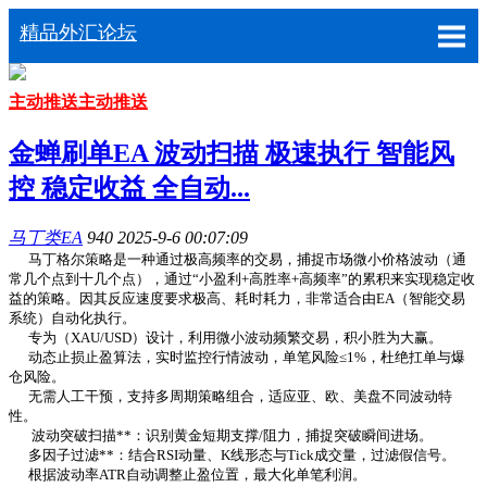
精品外汇论坛
主动推送
主动推送
金蝉刷单EA 波动扫描 极速执行 智能风
控 稳定收益 全自动...
马丁类EA
940
2025-9-6 00:07:09
马丁格尔策略是一种通过极高频率的交易，捕捉市场微小价格波动（通
常几个点到十几个点），通过“小盈利+高胜率+高频率”的累积来实现稳定收
益的策略。因其反应速度要求极高、耗时耗力，非常适合由EA（智能交易
系统）自动化执行。
专为（XAU/USD）设计，利用微小波动频繁交易，积小胜为大赢。
动态止损止盈算法，实时监控行情波动，单笔风险≤1%，杜绝扛单与爆
仓风险。
无需人工干预，支持多周期策略组合，适应亚、欧、美盘不同波动特
性。
波动突破扫描**：识别黄金短期支撑/阻力，捕捉突破瞬间进场。
多因子过滤**：结合RSI动量、K线形态与Tick成交量，过滤假信号。
根据波动率ATR自动调整止盈位置，最大化单笔利润。