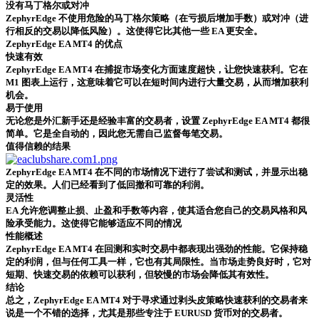
没有马丁格尔或对冲
ZephyrEdge 不使用危险的马丁格尔策略（在亏损后增加手数）或对冲（进
行相反的交易以降低风险）。这使得它比其他一些 EA 更安全。
ZephyrEdge EA MT4 的优点
快速有效
ZephyrEdge EA MT4 在捕捉市场变化方面速度超快，让您快速获利。它在
M1 图表上运行，这意味着它可以在短时间内进行大量交易，从而增加获利
机会。
易于使用
无论您是外汇新手还是经验丰富的交易者，设置 ZephyrEdge EA MT4 都很
简单。它是全自动的，因此您无需自己监督每笔交易。
值得信赖的结果
ZephyrEdge EA MT4 在不同的市场情况下进行了尝试和测试，并显示出稳
定的效果。人们已经看到了低回撤和可靠的利润。
灵活性
EA 允许您调整止损、止盈和手数等内容，使其适合您自己的交易风格和风
险承受能力。这使得它能够适应不同的情况
性能概述
ZephyrEdge EA MT4 在回测和实时交易中都表现出强劲的性能。它保持稳
定的利润，但与任何工具一样，它也有其局限性。当市场走势良好时，它对
短期、快速交易的依赖可以获利，但较慢的市场会降低其有效性。
结论
总之，ZephyrEdge EA MT4 对于寻求通过剥头皮策略快速获利的交易者来
说是一个不错的选择，尤其是那些专注于 EURUSD 货币对的交易者。