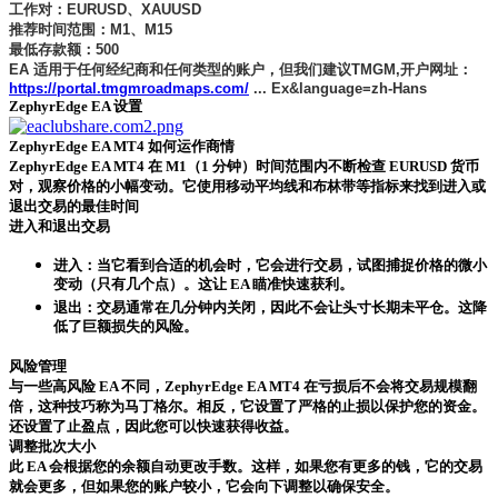
工作对：EURUSD、XAUUSD
推荐时间范围：M1、M15
最低存款额：500
EA 适用于任何经纪商和任何类型的账户，但我们建议TMGM,开户网址：
https://portal.tmgmroadmaps.com/
... Ex&language=zh-Hans
ZephyrEdge EA 设置
ZephyrEdge EA MT4 如何运作
商情
ZephyrEdge EA MT4 在 M1（1 分钟）时间范围内不断检查 EURUSD 货币
对，观察价格的小幅变动。它使用移动平均线和布林带等指标来找到进入或
退出交易的最佳时间
进入和退出交易
进入：当它看到合适的机会时，它会进行交易，试图捕捉价格的微小
变动（只有几个点）。这让 EA 瞄准快速获利。
退出：交易通常在几分钟内关闭，因此不会让头寸长期未平仓。这降
低了巨额损失的风险。
风险管理
与一些高风险 EA 不同，ZephyrEdge EA MT4 在亏损后不会将交易规模翻
倍，这种技巧称为马丁格尔。相反，它设置了严格的止损以保护您的资金。
还设置了止盈点，因此您可以快速获得收益。
调整批次大小
此 EA 会根据您的余额自动更改手数。这样，如果您有更多的钱，它的交易
就会更多，但如果您的账户较小，它会向下调整以确保安全。