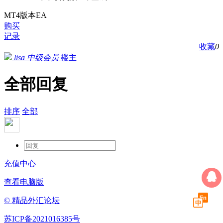
MT4版本EA
购买
记录
收藏
0
lisa
中级会员
楼主
全部回复
排序
全部
充值中心
查看电脑版
© 精品外汇论坛
苏ICP备2021016385号