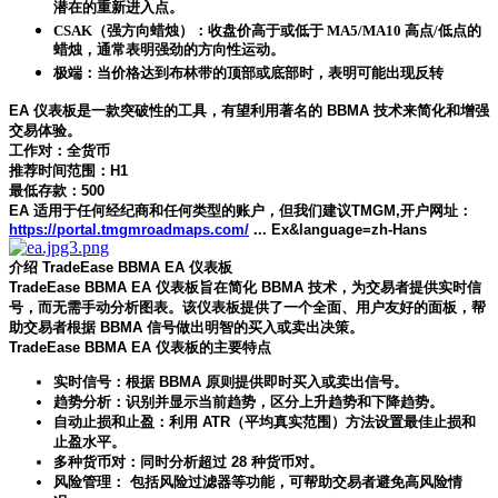
潜在的重新进入点。
CSAK（强方向蜡烛）：收盘价高于或低于 MA5/MA10 高点/低点的
蜡烛，通常表明强劲的方向性运动。
极端：当价格达到布林带的顶部或底部时，表明可能出现反转
EA 仪表板是一款突破性的工具，有望利用著名的 BBMA 技术来简化和增强
交易体验。
工作对：全货币
推荐时间范围：H1
最低存款：500
EA 适用于任何经纪商和任何类型的账户，但我们建议TMGM,开户网址：
https://portal.tmgmroadmaps.com/
... Ex&language=zh-Hans
介绍 TradeEase BBMA EA 仪表板
TradeEase BBMA EA 仪表板旨在简化 BBMA 技术，为交易者提供实时信
号，而无需手动分析图表。该仪表板提供了一个全面、用户友好的面板，帮
助交易者根据 BBMA 信号做出明智的买入或卖出决策。
TradeEase BBMA EA 仪表板的主要特点
实时信号：根据 BBMA 原则提供即时买入或卖出信号。
趋势分析：识别并显示当前趋势，区分上升趋势和下降趋势。
自动止损和止盈：利用 ATR（平均真实范围）方法设置最佳止损和
止盈水平。
多种货币对：同时分析超过 28 种货币对。
风险管理： 包括风险过滤器等功能，可帮助交易者避免高风险情