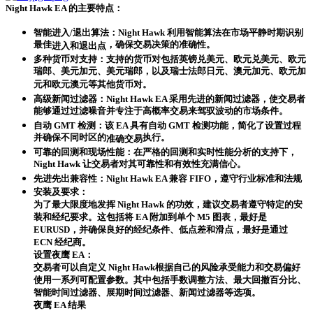
Night Hawk EA 的主要特点：
智能进入/退出算法：Night Hawk 利用智能算法在市场平静时期识别
最佳
，确保交易决策的准确性。
进入和退出点
多种货币对支持：支持的货币对包括英镑兑美元、欧元兑美元、欧元
瑞郎、美元加元、美元瑞郎，以及瑞士法郎日元、澳元加元、欧元加
元和欧元澳元等其他货币对。
高级新闻过滤器：Night Hawk EA 采用先进的新闻过滤器，使交易者
能够通过过滤噪音并专注于高概率交易来驾驭波动的市场条件。
自动 GMT 检测：该 EA 具有自动 GMT 检测功能，简化了设置过程
并确保不同时区的
执行。
准确交易
可靠的回测和现场性能：在严格的回测和实时性能分析的支持下，
Night Hawk 让交易者对其可靠性和有效性充满信心。
先进先出兼容性：Night Hawk EA 兼容 FIFO，遵守行业标准和法规
安装及要求：
为了最大限度地发挥 Night Hawk 的功效，建议交易者遵守特定的安
装和经纪要求。这包括将 EA 附加到
单个 M5 图表
，最好是
EURUSD，并确保良好的经纪条件、低点差和滑点，最好是通过
ECN 经纪商。
设置夜鹰 EA：
交易者可以自定义
Night Hawk根据自己的风险承受能力和交易
偏好
使用一系列可配置参数。其中包括手数调整方法、最大回撤百分比、
智能时间过滤器、展期时间过滤器、新闻过滤器等选项。
夜鹰 EA 结果