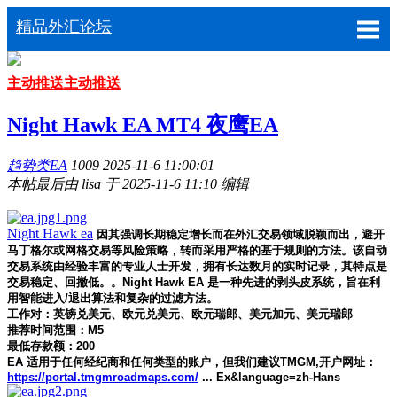
精品外汇论坛
主动推送
主动推送
Night Hawk EA MT4 夜鹰EA
趋势类EA
1009
2025-11-6 11:00:01
本帖最后由 lisa 于 2025-11-6 11:10 编辑
Night Hawk ea
因其强调长期稳定增长而在外汇交易领域脱颖而出，避开
马丁格尔或网格交易等风险策略，转而采用严格的基于规则的方法。该自动
交易系统由经验丰富的专业人士开发，拥有长达数月的实时记录，其特点是
交易稳定、回撤低。。Night Hawk EA 是一种先进的剥头皮系统，旨在利
用智能进入/退出算法和复杂的过滤方法。
工作对：英镑兑美元、欧元兑美元、欧元瑞郎、美元加元、美元瑞郎
推荐时间范围：M5
最低存款额：200
EA 适用于任何经纪商和任何类型的账户，但我们建议TMGM,开户网址：
https://portal.tmgmroadmaps.com/
... Ex&language=zh-Hans