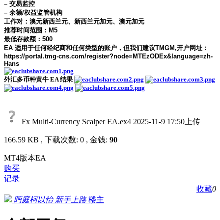
– 交易监控
– 余额/权益监管机构
工作对：澳元新西兰元、新西兰元加元、澳元加元
推荐时间范围：M5
最低存款额：500
EA 适用于任何经纪商和任何类型的账户，但我们建议TMGM,开户网址：
https://portal.tmg-cns.com/register?node=MTEzODEx&language=zh-
Hans
外汇多币种黄牛 EA 结果
Fx Multi-Currency Scalper EA.ex4
2025-11-9 17:50上传
166.59 KB , 下载次数: 0 , 金钱:
90
MT4版本EA
购买
记录
收藏
0
眄庭柯以怡
新手上路
楼主