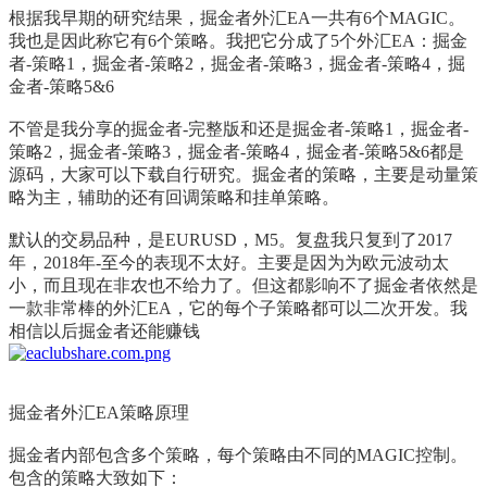
根据我早期的研究结果，掘金者外汇EA一共有6个MAGIC。
我也是因此称它有6个策略。我把它分成了5个外汇EA：掘金
者-策略1，
掘金者-策略2，
掘金者-策略3，
掘金者-策略4，
掘
金者-策略5&6
不管是我分享的掘金者-完整版和还是
掘金者-策略1，
掘金者-
策略2，
掘金者-策略3，
掘金者-策略4，
掘金者-策略5&6
都是
源码，大家可以下载自行研究。掘金者的策略，主要是动量策
略为主，辅助的还有回调策略和挂单策略。
默认的交易品种，是EURUSD，M5。复盘我只复到了2017
年，2018年-至今的表现不太好。主要是因为为欧元波动太
小，而且现在非农也不给力了。但这都影响不了掘金者依然是
一款非常棒的外汇EA，它的每个子策略都可以二次开发。我
相信以后掘金者还能赚钱
掘金者外汇EA策略原理
掘金者内部包含多个策略，每个策略由不同的MAGIC控制。
包含的策略大致如下：