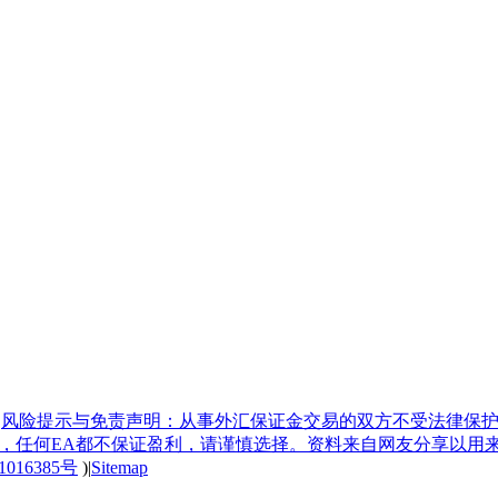
|
风险提示与免责声明：从事外汇保证金交易的双方不受法律保护
具，任何EA都不保证盈利，请谨慎选择。资料来自网友分享以用
1016385号
)
|
Sitemap