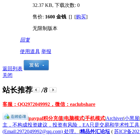
32.37 KB, 下载次数: 0
售价:
1600 金钱
[] [
购买
]
无限制版本
回复
使用道具
举报
返回列表
关闭
站长推荐
/8
客服：QQ2972049992，微信：eaclubshare
|
paypal积分充值
|
电脑模式
|
手机模式
|
Archiver
|
小黑屋
主，不构成投资建议，投资有风险，EA只是交易和学术性工
(Email:2972049992@qq.com) 处理。
|
精品外汇论坛
(
苏ICP备202