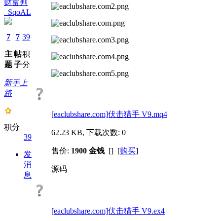
财富判
_SqoAL
7
7
39
主
帖
积
题
子
分
新手上
路
[eaclubshare.com]伏击猎手 V9.mq4
积分
62.23 KB, 下载次数: 0
39
售价:
1900 金钱
[] [
购买
]
发
消
源码
息
[eaclubshare.com]伏击猎手 V9.ex4