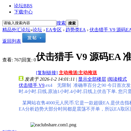
论坛
BBS
下载中心
搜索
搜索
精品外汇论坛
»
论坛
›
EA专区
›
趋势类EA
›
伏击猎手 V9 源码E
返回列表
伏击猎手 V9 源码EA 
查看:
767
|
回复:
0
[复制链接]
主动推送
|
主动推送
发表于 2026-1-2 14:01:11
|
显示全部楼层
|
阅读模式
伏击猎手 V9
.ex4 无限制 准确率百分之90 今日首
时.4小时.日线.原油1小时.4小时.日线上伏击下单. 
某网站在售4000元人民币.它是一款超级EA.是伏
EA分析趋势大部分时间都是震荡不开单，所以EA取