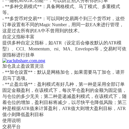
- **随机MAGIC功能**：可以防止别人分析你的订单
- **多种交易模式**：具备网格模式、马丁模式、多重模式
等。
- **多货币对交易**：可以同时交易两个到三个货币对，这些
订单设置有不同的Magic Number，用同一款EA来进行管理，
这是过去所有的EA中不曾用到的技术。
自定义指标丰富
提供多种自定义指标，如ATR（设定后会修改默认的ATR模
型）、CCI、Momentum、rsi、MA、Envelopes等，交易时可依
据指标进行挂单
加仓及止盈设置灵活
- **加仓设置**：默认是网格加仓，如果需要马丁加仓，请开
启马丁选项。
- **止盈出场**：盈利模式有好几种，第一种是采用全部订单
固定金额盈利，在该模式下，每次平仓盈利的金额为固定值，
与仓位的多少无关；第二种是递减盈利模式，在该模式下，随
着仓位的增加，盈利目标将减少，以尽快平仓降低风险；第三
种是根据ATR值来计算盈利，ATR值大则增大盈利目标，ATR
值小则降低盈利目标
使用说明
交易平台