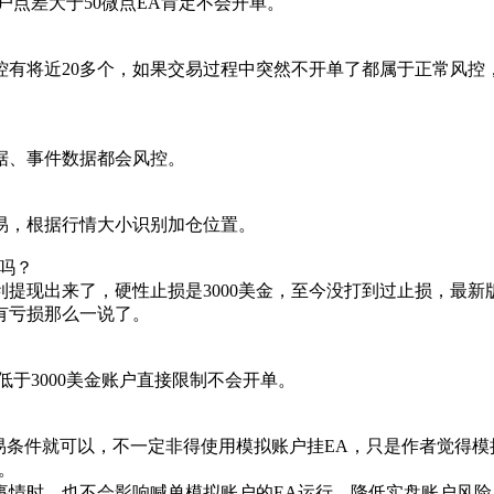
户点差大于50微点EA肯定不会开单。
控有将近20多个，如果交易过程中突然不开单了都属于正常风控
据、事件数据都会风控。
易，根据行情大小识别加仓位置。
仓吗？
盈利提现出来了，硬性止损是3000美金，至今没打到过止损，最新
有亏损那么一说了。
低于3000美金账户直接限制不会开单。
易条件就可以，不一定非得使用模拟账户挂EA，只是作者觉得
。
事情时，也不会影响喊单模拟账户的EA运行，降低实盘账户风险