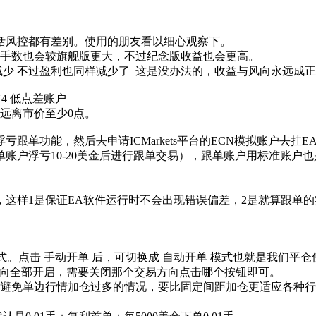
括风控都有差别。使用的朋友看以细心观察下。
加仓手数也会较旗舰版更大，不过纪念版收益也会更高。
减少 不过盈利也同样减少了 这是没办法的，收益与风向永远成
4 低点差账户
须远离市价至少0点。
跟单功能，然后去申请ICMarkets平台的ECN模拟账户去挂
单账户浮亏10-20美金后进行跟单交易），跟单账户用标准账
，这样1是保证EA软件运行时不会出现错误偏差，2是就算跟单
模式。点击 手动开单 后，可切换成 自动开单 模式也就是我们
方向全部开启，需要关闭那个交易方向点击哪个按钮即可。
能避免单边行情加仓过多的情况，要比固定间距加仓更适应各种行