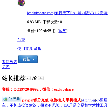
[eaclubshare.com]狼行天下EA_暴力版V3.1.2安装包
6.83 MB, 下载次数: 0
售价:
190 金钱
[] [
购买
]
回复
使用道具
举报
返回列表
关闭
站长推荐
/8
客服：QQ2972049992，微信：eaclubshare
|
paypal积分充值
|
电脑模式
|
手机模式
|
Archiver
|
小黑屋
主，不构成投资建议，投资有风险，EA只是交易和学术性工