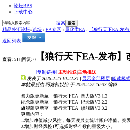
论坛
BBS
下载中心
搜索
搜索
精品外汇论坛
»
论坛
›
EA专区
›
量化类EA
›
【狼行天下EA-发布】
返回列表
【狼行天下EA-发布】
查看:
511
|
回复:
0
[复制链接]
主动推送
|
主动推送
发表于 2026-2-25 10:22:31
|
显示全部楼层
|
阅读模
本帖最后由 眄庭柯以怡 于 2026-2-25 10:33 编辑
暴力版更新至：狼行天下
EA_
暴力版
V3.1.2
纪念版更新至：狼行天下
EA_
纪念版
V3.2.2
旗舰版更新至：狼行天下
EA_
旗舰版
V3.3.2
更新内容：
1.
增加净值减少风控，每天凌晨会统计账户净值。突
2.
增加财经风控
1
可选择财经个数的星级大小。