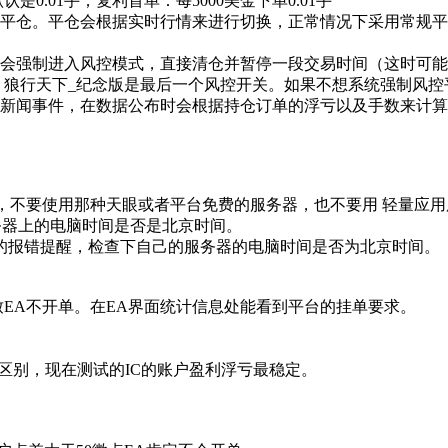
0.01手；复利首单：每5000美金下单0.01手
数平仓。平仓会根据实时行情来进行切换，正常情况下采用常规
件会强制进入风控模式，直接清仓并暂停一段交易时间（这时可
。狼行天下_纪念版是最后一个风控开关。如果不想系统强制风
和新闻事件，在数据公布时会根据持仓订单的浮亏以及手数来计算
上，不要使用那种天眼或者平台免费的服务器，也不要用 轻量应
务器上的电脑时间是否是北京时间。
的报错提醒，检查下自己的服务器的电脑时间是否为北京时间。
导致EA不开单。在EA界面统计信息处能看到平台的挂单要求。
大区别，现在测试的IC的账户盈利浮亏最稳定。