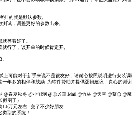
作者挂的就是默认参数。
做测试，调整更好的参数出来。
那就等着好了。
管就行了，该开单的时候肯定开。
绍。
调试上可能对于新手来说不是很友好，请耐心按照说明进行安装
这一年多的相伴和鼓励 为软件赞助并提供逻辑建议！真心的谢
@春夏秋冬 @小测测 @㊣〆華.Mail @竹林 @天空 @蔡总 @魔术
称和截图了）
助1.6万元左右 交了不少好朋友！
它类型的系统！