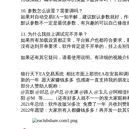
10. 参数怎么设置？需要调吗？
如果对自动交易EA一知半解，建议默认参数就好，
默认参数不一定是最优参数，有兴趣的可以自己修改
11. 为什么我挂上调试完不开单？
如果所有加载设置都正常，平台账户也都符合要求，
没有达到开单要求，软件肯定是不开单的，挂上去别
如果还有其它疑问，请看使用说明。有详细的视频介
狼行天下EA交易系统 相比市面上那些EA在安装和
新的一年 愿大家赚钱多多 也感谢一直支持我的朋友
部分人赞助人昵称：
@言默 @邱总 @卢总 @水渊 @路人 @玉儿 @阿根缇纳 
阳 @M 等.........（还有好多人就不一一的发大家昵
2021年总结：软件改版50多次 免费了一年 共收到赞
2022年愿望：大家所有人都赚钱多多！再开发一款其