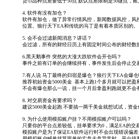
货币品种点差要低于50点 默认点差限制是50微点，账
4. 软件有没有加仓？
软件有加仓，做了异常行情风控，新闻数据风控，风
位置。狼行天下EA和传统的马丁是有着本质区别的。
5. 会不会过滤新闻消息？讲话？
会过滤，所有的财经日历上有固定时间公布的财经数
6.黑天鹅事件 突然的大涨大跌软件会开仓吗？
事件之前有订单的会继续持有，事件发生后会停止交
7.有人说 马丁最终的归宿是爆仓？狼行天下EA会爆
推荐初始资金5000美金 基本上跑1个多月就可以把
不会有爆仓那么一说，挂一个月后拿盈利跑就更不会
8. 对交易资金有要求吗？
建议5000美金起跑 不要搞一两千美金就想试试，资金
9. 为什么使用模拟账户挂？不用模拟账户可以吗？
只要你的平台点差较低，挂单要求为0，满足EA的交
模拟账户是为了保证EA软件运行时不会出现错误偏差
用模拟账户喊单就算跟单的实盘卡盘异常时，平台搞