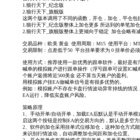
1.狼行天下_纪念版
2.狼行天下_旗舰版
这两个版本调用了不同的函数，开仓，加仓，平仓包
1.狼行天下_纪念版整体上加仓更多 所达到的单笔
2.狼行天下_旗舰版整体上更倾向于稳定 加仓会略有
交易品种：欧美 黄金 使用周期：M15 使用平台：MT
交易限制：点差低于50 平台挂单要求为 0 挂单价必
使用方式：推荐使用一款优秀的跟单软件，最好是有浮亏
喊单的模拟账户进行跟单操作（浮亏跟单可设置IC喊
个账户返佣将近500美金 还不算当天账户的盈利。
用模拟账户挂EA做喊单信号是有很多优势的。
例如：模拟账户不存在卡盘行情波动异常掉线的情况
EA运行，降低实盘账户风险。
策略原理
1、手动开单/自动开单，加载EA后默认是手动开单
启这两个按钮是控制EA的交易方向的，默认是多空
2、软件的加仓采用挂单式位移加仓，这种加仓方式
来识别行情波动，自动调整加仓间距和加仓位置。