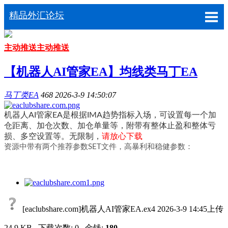
精品外汇论坛
主动推送
主动推送
【机器人AI管家EA】均线类马丁EA
马丁类EA
468
2026-3-9 14:50:07
机器人AI管家EA是根据IMA趋势指标入场，可设置每一个加
仓距离、加仓次数、加仓单量等，附带有整体止盈和整体亏
损、多空设置等。无限制，
请放心下载
资源中带有两个推荐参数SET文件，高暴利和稳健参数：
[eaclubshare.com]机器人AI管家EA.ex4
2026-3-9 14:45上传
24.9 KB , 下载次数: 0 , 金钱:
180