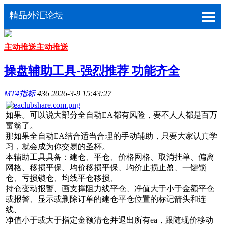
精品外汇论坛
主动推送
主动推送
操盘辅助工具-强烈推荐 功能齐全
MT4指标
436
2026-3-9 15:43:27
如果。
可以说大部分全自动EA都有风险，要不人人都是百万
富翁了。
那如果全自动EA结合适当合理的手动辅助，只要大家认真学
习，就会成为你交易的圣杯。
本辅助工具具备：
建仓、平仓、价格网格、取消挂单、偏离
网格、移损平保、均价移损平保、均价止损止盈、一键锁
仓、亏损锁仓、均线平仓移损、
持仓变动报警、画支撑阻力线平仓、净值大于小于金额平仓
或报警、显示或删除订单的建仓平仓位置的标记箭头和连
线、
净值小于或大于指定金额清仓并退出所有ea，跟随现价移动