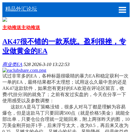
精品外汇论坛
主动推送
主动推送
AK47很不错的一款系统。盈利很挫，专
业做黄金的EA
商业类EA
528
2026-3-10 13:22:53
试过非常多的EA，各种标题很吸睛的暴力EA和稳定获利一次
一单的EA，最终结果都不太理想；试用这么久最中意的还是
AK47这款软件，如果您有更好的EA欢迎在评论区留言，收
费/代挂分润的就免了；之前有发过实盘的，今天在分享一下
使用感受以及参数调整：
这款EA是马丁策略没错，很多人对马丁都是理解为容易
爆仓，但是这款马丁只要回调500点（就是价格5美金）就能全
部出单，只要仓位合理就一定能回来，附上两张昨天的图，10
万美金刚开始开1手，后来浮亏太大，改为0.5，再后来又改为
0.25，足够大的仓位，足够小的起步，风险降低，但是收益也