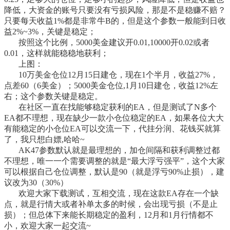
降低，大资金的账号只要没有亏损风险，那是不是稳赚不赔？
只要每天收益1%都是非常牛B的，但是这个参数一般能到日收
益2%~3%，关键是稳定；
按照这个比例，5000美金建议开0.01,10000开0.02或者
0.01，这样就能稳稳地获利；
上图：
10万美金仓位12月15日建仓，现在1个半月，收益27%，
点差60（6美金）；
5000美金仓位,1月10日建仓，收益12%左
右；这个参数关键是稳定。
在社区一直在找能够稳定获利的EA，但是测试了N多个
EA都不理想，现在缺少一款小仓位稳定的EA，如果各位大大
有能稳定的小仓位EA可以交流一下，代挂分润、花钱买就算
了，我只想白嫖,哈哈~
AK47参数默认就是最理想的，加仓间隔和获利调整过都
不理想，唯一一个需要调整的就是“最大浮亏强平”，这个大家
可以根据自己仓位调整，默认是90（就是浮亏90%止损），建
议改为30（30%）
欢迎大家下载测试，互相交流，现在这款EA存在一个缺
点，就是行情大或者补单太多的时候，会出现亏损（不是止
损）；但总体下来能长期稳定的盈利，12月和1月行情都不
小，欢迎大家一起交流~