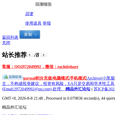
回测报告
回复
使用道具
举报
返回列表
关闭
站长推荐
/8
客服：QQ2972049992，微信：eaclubshare
|
paypal积分充值
|
电脑模式
|
手机模式
|
Archiver
|
小黑屋
主，不构成投资建议，投资有风险，EA只是交易和学术性工
(Email:2972049992@qq.com) 处理。
|
精品外汇论坛
(
苏ICP备202
GMT+8, 2026-8-8 21:48
, Processed in 0.079836 second(s), 44 querie
精品外汇论坛