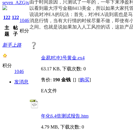
由于时间原因，只测试了一年的，一年下来净盈利5.
seven_AZGjx
以看到最大浮亏金额8413美金，所以如果大家托
说说对冲EA的玩法：首先，对冲EA说到底也是
122
122
1046
消息行情，当有大行情的时候尽量不做，即使有小幅
之间。也就是说如果加入人工风控的话，这款产品5
主
帖
积分
题
子
新手上路
金易对冲3号黄金.ex4
积分
63.17 KB, 下载次数: 0
1046
售价:
190 金钱
[] [
购买
]
发消息
EA文件
年化6.4倍测试报告.htm
4.79 MB, 下载次数: 0