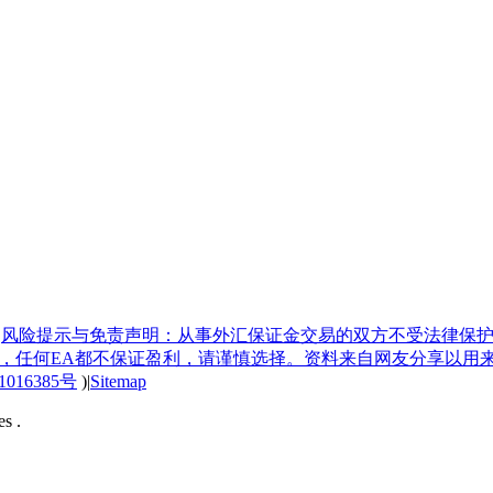
|
风险提示与免责声明：从事外汇保证金交易的双方不受法律保护
具，任何EA都不保证盈利，请谨慎选择。资料来自网友分享以用
1016385号
)
|
Sitemap
s .