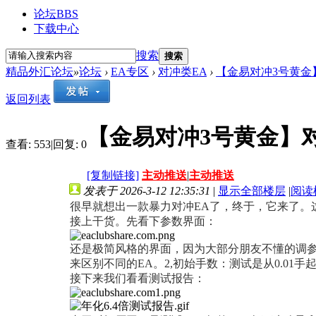
论坛
BBS
下载中心
搜索
搜索
精品外汇论坛
»
论坛
›
EA专区
›
对冲类EA
›
【金易对冲3号黄金】对
返回列表
【金易对冲3号黄金】对
查看:
553
|
回复:
0
[复制链接]
主动推送
|
主动推送
发表于 2026-3-12 12:35:31
|
显示全部楼层
|
阅读
很早就想出一款暴力对冲EA了，终于，它来了
接上干货。先看下参数界面：
还是极简风格的界面，因为大部分朋友不懂的调
来区别不同的EA。2,初始手数：测试是从0.01手
接下来我们看看测试报告：