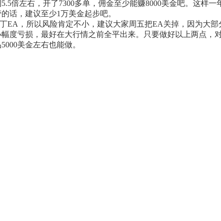
5倍左右，开了7300多单，佣金至少能赚8000美金吧。这样一
管的话，建议至少1万美金起步吧。
马丁EA，所以风险肯定不小，建议大家周五把EA关掉，因为大部
度亏损，最好在大行情之前全平出来。只要做好以上两点，对冲EA
000美金左右也能做。