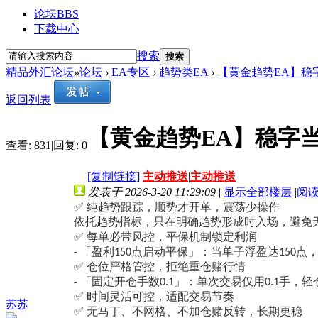
论坛
BBS
下载中心
搜索
搜索
精品外汇论坛
»
论坛
›
EA专区
›
趋势类EA
›
【黄金趋势EA】稳字
返回列表
【黄金趋势EA】稳字当
查看:
831
|
回复:
0
[复制链接]
主动推送
|
主动推送
发表于 2026-3-20 11:29:09
|
显示全部楼层
|
阅
✅ 纯趋势跟踪，顺势才开单，震荡少操作
依托趋势指标，只在明确趋势形成时入场，避免
✅ 每单必带风控，平保机制锁定利润
「盈利
点启动平保」：当单子浮盈达
点
-
150
150
✅ 仓位严格管控，拒绝重仓赌行情
「固定开仓手数
」：单次交易仅用
手，轻
-
0.1
0.1
✅ 时间灵活可控，适配交易节奏
苏苏
✅ 无马丁、不网格、不加仓赌反转，长期更稳