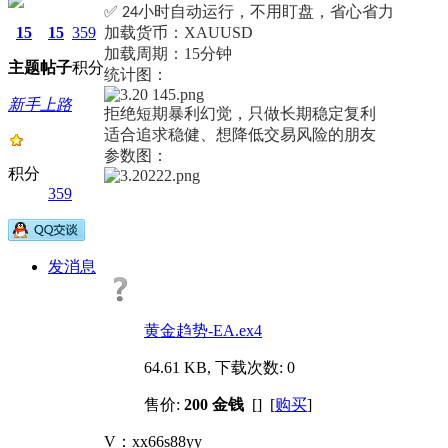
✅
小时自动运行，不用盯盘，省心省力
24
15
15
359
加载货币：XAUUSD
加载周期：15分钟
主题
帖子
积分
统计图：
新手上路
拒绝短期暴利幻觉，只做长期稳定复利
适合追求稳健、想降低交易风险的朋友
参数图：
积分
359
发消息
黄金趋势-EA.ex4
64.61 KB, 下载次数: 0
售价:
200 金钱
[] [
购买
]
V：xx66s88yy