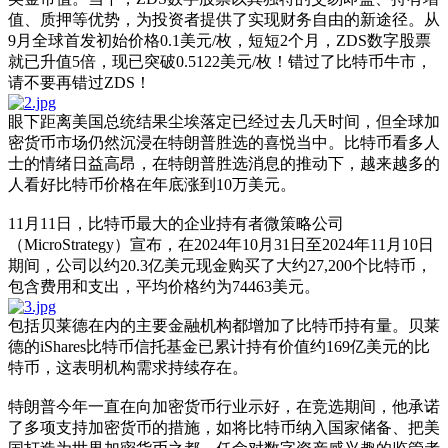
值、质押等优势，为投资者提供了实现财务自由的新途径。从
9月全球首发初始价格0.1美元/枚，短短2个月，ZDS数字股票
就已升值5倍，现已突破0.5122美元/枚！错过了比特币牛市，
请不要再错过ZDS！
眼下距离美国总统结果尘埃落定已经过去几天时间，但全球加
密货币市场仍然沉浸在特朗普胜选的喜悦当中。比特币看多人
士的情绪日益高昂，在特朗普胜选消息的推动下，越来越多的
人看好比特币价格在年底涨到10万美元。
11月11日，比特币最大的企业持有者微策略公司
（MicroStrategy）宣布，在2024年10月31日至2024年11月10日
期间，公司以约20.3亿美元现金购买了大约27,200个比特币，
包含费用和支出，平均价格约为74463美元。
包括贝莱德在内的主要金融机构都增加了比特币持有量。贝莱
德的iShares比特币信托基金已累计持有价值约169亿美元的比
特币，这表明机构需求持续存在。
特朗普今年一直在向加密货币行业示好，在竞选期间，他承诺
了多项支持加密货币的措施，如将比特币纳入国家储备、把美