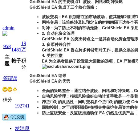
GridShield EA 的主要特点1. 波段、网格和对冲策略
GridShield EA 集成了三个核心策略：
波段交易：EA 识别潜在的市场波动，使其能够利用
网格交易：该策略涉及以预定义的时间间隔下达多个买入和
admin
对冲：为了防止不利的市场走势，GridShield E
2. 自动化资金管理
GridShield EA 的突出特点之一是其自动化
19
3. 多币种兼容性
958
万
1481
GridShield EA 旨在跨多种货币对工作，提供交
4. 受控回撤
主
帖子
积
EA 为交易者提供了设置最大回撤的选项，EA 严格
题
分
GridShield EA 结果
管理员
GridShield EA 的优势
全面的策略整合：通过结合波段、网格和对冲策略，Gri
自动风险管理：根据风险偏好自动计算手数是一个显着
积分
跨货币对的灵活性：同时交易多个货币对的能力使 Grid
192741
回撤控制：对于想要限制潜在损失并保护交易资本的交
防止盗版安全：反盗版措施确保 EA 仍然是优质产品
发消息