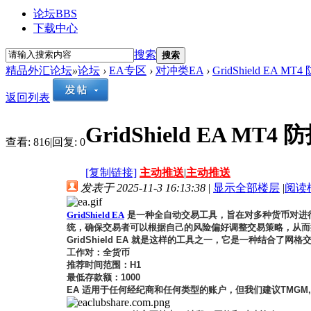
论坛
BBS
下载中心
搜索
搜索
精品外汇论坛
»
论坛
›
EA专区
›
对冲类EA
›
GridShield EA 
返回列表
GridShield EA MT
查看:
816
|
回复:
0
[复制链接]
主动推送
|
主动推送
发表于 2025-11-3 16:13:38
|
显示全部楼层
|
阅读
GridShield EA
是一种全自动交易工具，旨在对多种货币对进行
统，确保交易者可以根据自己的风险偏好调整交易策略，从而
GridShield EA
就是这样的工具之一，它是一种结合了网格交
工作对：全货币
推荐时间范围：H1
最低存款额：1000
EA 适用于任何经纪商和任何类型的账户，但我们建议TMGM