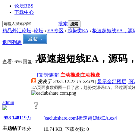
论坛
BBS
下载中心
搜索
搜索
精品外汇论坛
»
论坛
›
EA专区
›
趋势类EA
›
极速超短线EA，源码
返回列表
极速超短线EA，源码
查看:
656
|
回复:
0
[复制链接]
主动推送
|
主动推送
发表于 2025-12-27 13:23:00
|
显示全部楼层
|
阅
EA页面参数截图一目了然，趋势类源码EA。经过测
admin
958
1481
19万
[eaclubshare.com]极速超短线EA.ex4
主题
帖子
积分
10.74 KB, 下载次数: 0