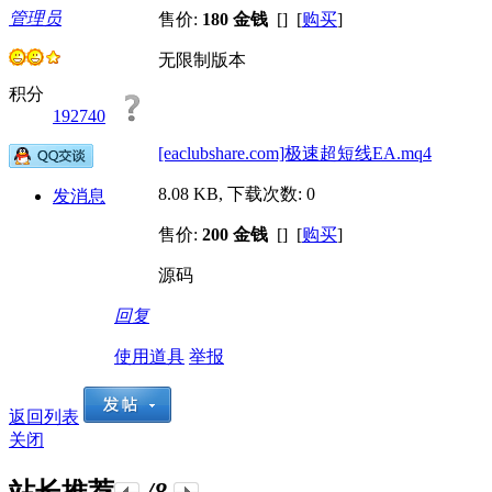
管理员
售价:
180 金钱
[] [
购买
]
无限制版本
积分
192740
[eaclubshare.com]极速超短线EA.mq4
8.08 KB, 下载次数: 0
发消息
售价:
200 金钱
[] [
购买
]
源码
回复
使用道具
举报
返回列表
关闭
站长推荐
/8