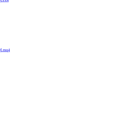
.ex4
利.mq4