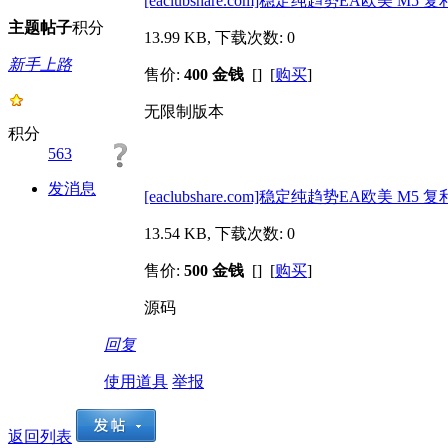
[eaclubshare.com]稳定纯趋势EA欧美 M5 复利
主题
帖子
积分
13.99 KB, 下载次数: 0
新手上路
售价:
400 金钱
[] [
购买
]
无限制版本
积分
563
发消息
[eaclubshare.com]稳定纯趋势EA欧美 M5 复
13.54 KB, 下载次数: 0
售价:
500 金钱
[] [
购买
]
源码
回复
使用道具
举报
返回列表