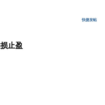
快捷发帖
止损止盈