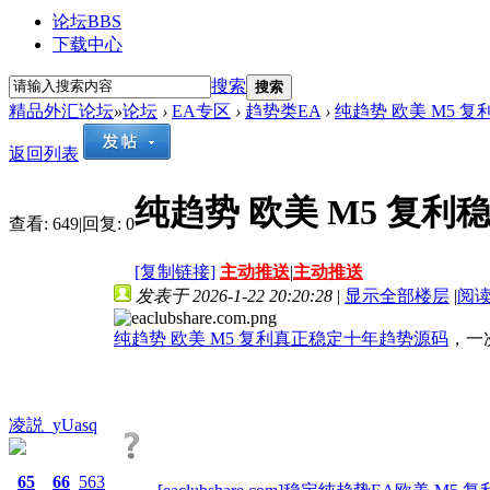
论坛
BBS
下载中心
搜索
搜索
精品外汇论坛
»
论坛
›
EA专区
›
趋势类EA
›
纯趋势 欧美 M5 
返回列表
纯趋势 欧美 M5 复
查看:
649
|
回复:
0
[复制链接]
主动推送
|
主动推送
发表于 2026-1-22 20:20:28
|
显示全部楼层
|
阅
纯趋势 欧美 M5 复利真正稳定十年趋势源码
，一
凌説_yUasq
65
66
563