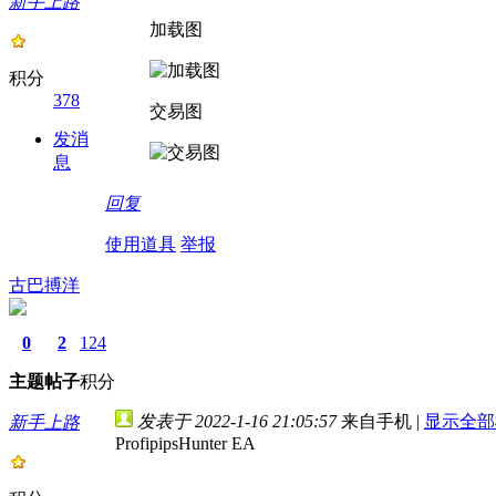
新手上路
加载图
积分
378
交易图
发消
息
回复
使用道具
举报
古巴搏洋
0
2
124
主题
帖子
积分
发表于 2022-1-16 21:05:57
来自手机
|
显示全部
新手上路
ProfipipsHunter EA