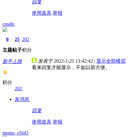
回复
使用道具
举报
cnsdlc
0
25
202
主题
帖子
积分
发表于 2022-1-25 13:42:42
|
显示全部楼层
新手上路
看来回复才能显示，不如以前方便。
积分
202
发消息
回复
使用道具
举报
momo_eSI43