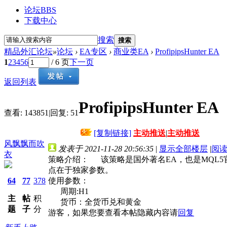
论坛
BBS
下载中心
搜索
搜索
精品外汇论坛
»
论坛
›
EA专区
›
商业类EA
›
ProfipipsHunter EA
1
2
3
4
5
6
/ 6 页
下一页
返回列表
ProfipipsHunter EA
查看:
143851
|
回复:
51
[复制链接]
主动推送
|
主动推送
风飘飘而吹
发表于 2021-11-28 20:56:35
|
显示全部楼层
|
阅
衣
策略介绍： 该策略是国外著名EA，也是MQL5官
点在于独家参数。
64
77
378
使用参数：
周期:H1
主
帖
积
货币：全货币兑和黄金
题
子
分
游客，如果您要查看本帖隐藏内容请
回复